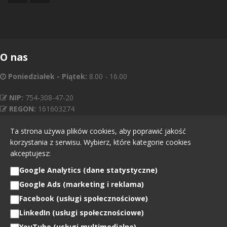
O nas
Poniedziałek - Piątek:
8.00 - 16.00
NIP:
754-308-47-20
REGON:
161603274
KRS:
0000531529
Ta strona używa plików cookies, aby poprawić jakość
korzystania z serwisu. Wybierz, które kategorie cookies
Kapitał zakładowy:
75 000,00 zł
akceptujesz:
Google Analytics (dane statystyczne)
Google Ads (marketing i reklama)
Wszystkie prawa zastrzeżone © You Can Be Interactive sp. z o.o.
Polityka
Facebook (usługi społecznościowe)
Prywatności
|
Ustawienia cookies
LinkedIn (usługi społecznościowe)
YouTube (usługi multimedialne)