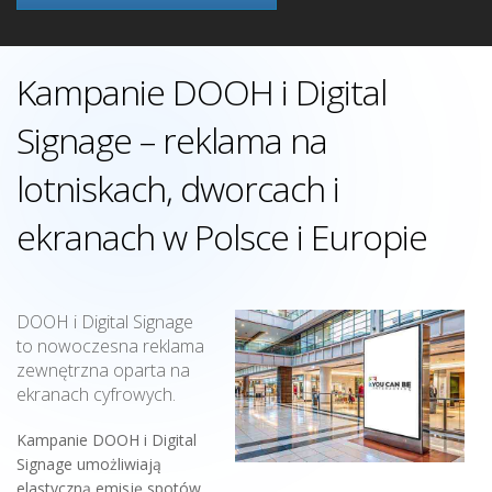
Kampanie DOOH i Digital
Signage – reklama na
lotniskach, dworcach i
ekranach w Polsce i Europie
DOOH i Digital Signage
to nowoczesna reklama
zewnętrzna oparta na
ekranach cyfrowych.
Kampanie DOOH i Digital
Signage umożliwiają
elastyczną emisję spotów