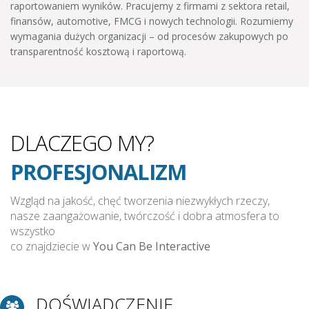
raportowaniem wyników. Pracujemy z firmami z sektora retail,
finansów, automotive, FMCG i nowych technologii. Rozumiemy
wymagania dużych organizacji – od procesów zakupowych po
transparentność kosztową i raportową.
DLACZEGO MY?
DOŚWIADCZENIE
PROFESJONALIZM
WIEDZA
Wzgląd na jakość, chęć tworzenia niezwykłych rzeczy,
nasze zaangażowanie, twórczość i dobra atmosfera to
WSPARCIE
wszystko
co znajdziecie w
You Can Be Interactive
JAKOŚĆ
INNOWACYJNOŚĆ
DOŚWIADCZENIE